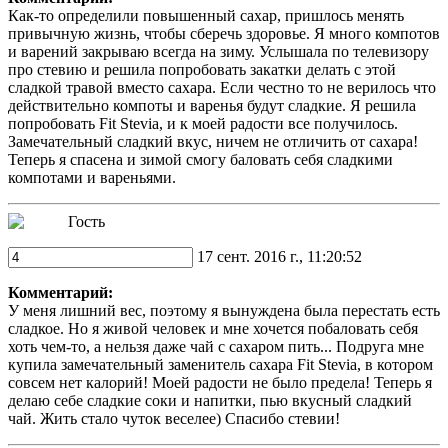
Как-то определили повышенный сахар, пришлось менять
привычную жизнь, чтобы сберечь здоровье. Я много компотов
и варений закрываю всегда на зиму. Услышала по телевизору
про стевию и решила попробовать закатки делать с этой
сладкой травой вместо сахара. Если честно то не верилось что
действительно компоты и варенья будут сладкие. Я решила
попробовать Fit Stevia, и к моей радости все получилось.
Замечательный сладкий вкус, ничем не отличить от сахара!
Теперь я спасена и зимой смогу баловать себя сладкими
компотами и вареньями.
Гость
17 сент. 2016 г., 11:20:52
Комментарий:
У меня лишний вес, поэтому я вынуждена была перестать есть
сладкое. Но я живой человек и мне хочется побаловать себя
хоть чем-то, а нельзя даже чай с сахаром пить... Подруга мне
купила замечательный заменитель сахара Fit Stevia, в котором
совсем нет калорий! Моей радости не было предела! Теперь я
делаю себе сладкие соки и напитки, пью вкусный сладкий
чай. Жить стало чуток веселее) Спасибо стевии!