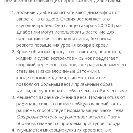
неизбежно возникающих перед каждым диабетиком.
Больные диабетом испытывают дискомфорт от
запрета на сладкое. Стевия восполняет этот
вкусовой пробел. Она слаще сахара в 50-300 раз.
Диабетики могут использовать растение для
подслащивания напитков и пищи, без риска
резкого повышения уровня сахара в крови.
Кроме обычных продуктов – листьев, порошков,
жидких и сухих экстрактов – рынок предлагает
широкий перечень товаров, где рафинад заменен
стевией. Низкокалорийные батончики,
кондитерские изделия, выпечка, напитки
позволяют больным вести привычный образ
жизни, не чувствовать себя в чем-то обделенными.
Решается задача снижения веса. Полный отказ от
рафинада сильно снижает общую калорийность
рациона, способствует нормализации массы тела.
Сахарозаменитель не усиливает аппетит
. Таким
образом, снимается проблема приступов голода.
Улучшается микроциркуляция кровеносных