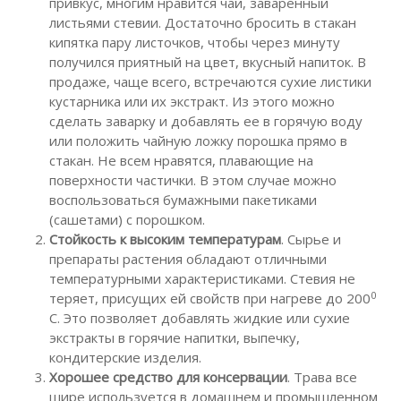
привкус, многим нравится чай, заваренный
листьями стевии. Достаточно бросить в стакан
кипятка пару листочков, чтобы через минуту
получился приятный на цвет, вкусный напиток. В
продаже, чаще всего, встречаются сухие листики
кустарника или их экстракт. Из этого можно
сделать заварку и добавлять ее в горячую воду
или положить чайную ложку порошка прямо в
стакан. Не всем нравятся, плавающие на
поверхности частички. В этом случае можно
воспользоваться бумажными пакетиками
(сашетами) с порошком.
Стойкость к высоким температурам
. Сырье и
препараты растения обладают отличными
температурными характеристиками. Стевия не
0
теряет, присущих ей свойств при нагреве до 200
C. Это позволяет добавлять жидкие или сухие
экстракты в горячие напитки, выпечку,
кондитерские изделия.
Хорошее средство для консервации
. Трава все
шире используется в домашнем и промышленном