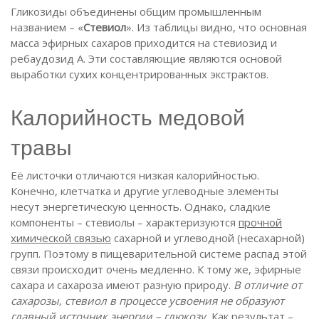
Гликозиды объединены общим промышленным
названием – «
Стевиол
». Из таблицы видно, что основная
масса эфирных сахаров приходится на стевиозид и
ребаудозид А. Эти составляющие являются основой
выработки сухих концентрированных экстрактов.
Калорийность медовой
травы
Её листочки отличаются низкая калорийностью.
Конечно, клетчатка и другие углеводные элементы
несут энергетическую ценность. Однако, сладкие
компоненты – стевиолы – характеризуются
прочной
химической связью
сахарной и углеводной (несахарной)
групп. Поэтому в пищеварительной системе распад этой
связи происходит очень медленно. К тому же, эфирные
сахара и сахароза имеют разную природу.
В отличие от
сахарозы, стевиол в процессе усвоения не образуют
главный источник энергии – глюкозу.
Как результат –