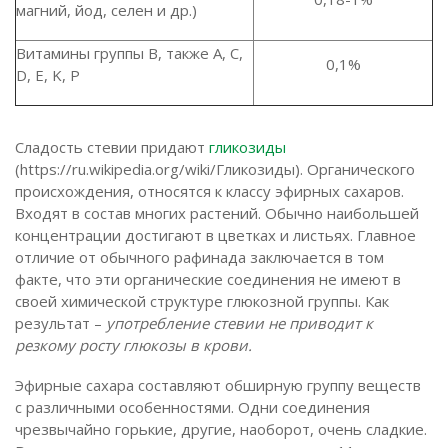
магний, йод, селен и др.)
Витамины группы B, также A, C,
0,1%
D, E, K, P
Сладость стевии придают
гликозиды
(https://ru.wikipedia.org/wiki/Гликозиды). Органического
происхождения, относятся к классу эфирных сахаров.
Входят в состав многих растений. Обычно наибольшей
концентрации достигают в цветках и листьях. Главное
отличие от обычного рафинада заключается в том
факте, что эти органические соединения не имеют в
своей химической структуре глюкозной группы. Как
результат –
употребление стевии не приводит к
резкому росту глюкозы в крови.
Эфирные сахара составляют обширную группу веществ
с различными особенностями. Одни соединения
чрезвычайно горькие, другие, наоборот, очень сладкие.