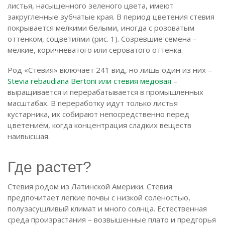
листья, насыщенного зеленого цвета, имеют
закругленные зубчатые края. В период цветения стевия
покрывается мелкими белыми, иногда с розоватым
оттенком, соцветиями (рис. 1). Созревшие семена –
мелкие, коричневатого или сероватого оттенка.
Род «Стевия» включает 241 вид, но лишь один из них –
Stevia rebaudiana Bertoni или стевия медовая
–
выращивается и перерабатывается в промышленных
масштабах. В переработку идут только листья
кустарника, их собирают непосредственно перед
цветением, когда концентрация сладких веществ
наивысшая.
Где растет?
Стевия родом из Латинской Америки. Стевия
предпочитает легкие почвы с низкой соленостью,
полузасушливый климат и много солнца. Естественная
среда произрастания – возвышенные плато и предгорья