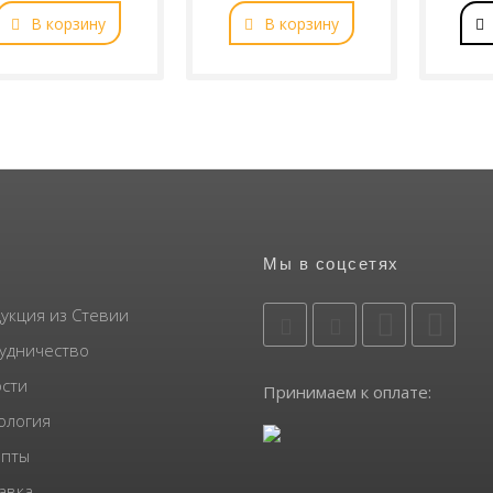
В корзину
В корзину
Мы в соцсетях
укция из Стевии
удничество
сти
Принимаем к оплате:
ология
пты
авка