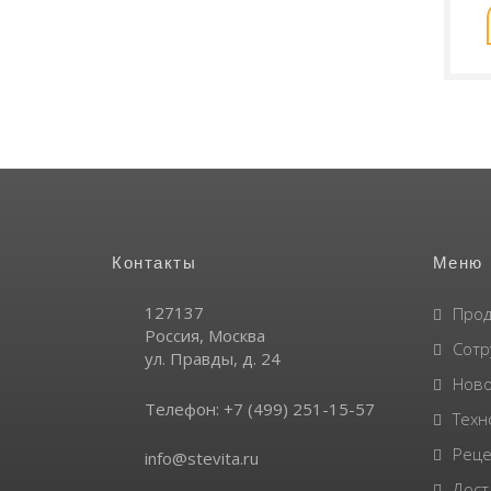
В корзину
Контакты
Меню
127137
Прод
Россия,
Москва
Сотр
ул. Правды, д. 24
Ново
Телефон:
+7 (499) 251-15-57
Техн
Реце
info@stevita.ru
Дост