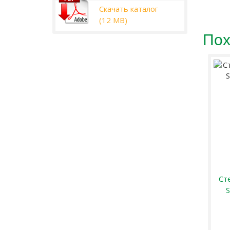
Скачать каталог
(12 MB)
Пох
Стевия, экстракт «Fit
Сте
Stevia», 80 мл
S
311,00 ₽