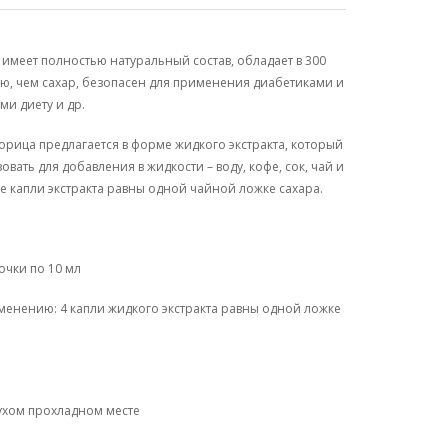
 имеет полностью натуральный состав, обладает в 300
ю, чем сахар, безопасен для применения диабетиками и
и диету и др.
Корица предлагается в форме жидкого экстракта, который
овать для добавления в жидкости – воду, кофе, сок, чай и
е капли экстракта равны одной чайной ложке сахара.
очки по 10 мл
енению: 4 капли жидкого экстракта равны одной ложке
сухом прохладном месте