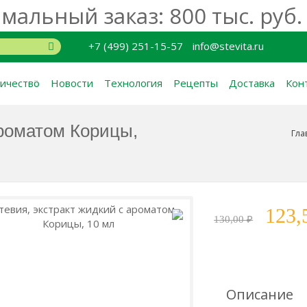
альный заказ: 800 тыс. руб.
+7 (499) 251-15-57
info@stevita.ru
ичество
Новости
Технология
Рецепты
Доставка
Кон
ароматом Корицы,
Гла
123,5
130,00 ₽
Описание