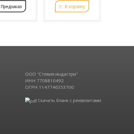
Предзаказ
В корзину
В к
ООО "Стевия индастри"
ИНН 7708810492
ОГРН 1147746353700
Скачать бланк с реквизитами